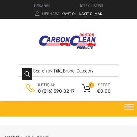
HESABIM
İSTEK LİSTESİ
MERHABA.
KAYIT OL
KAYIT OLMAK
|
SEPET
iLETİŞİM:
0
€
0,00
0 (216) 590 02 17