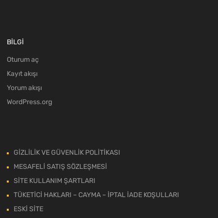
BİLGİ
Oturum aç
Kayıt akışı
Yorum akışı
WordPress.org
GİZLİLİK VE GÜVENLİK POLİTİKASI
MESAFELİ SATIŞ SÖZLEŞMESİ
SİTE KULLANIM ŞARTLARI
TÜKETİCİ HAKLARI – CAYMA – İPTAL İADE KOŞULLARI
ESKİ SİTE