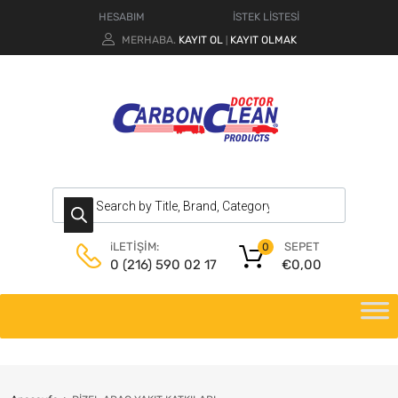
HESABIM
İSTEK LİSTESİ
MERHABA.
KAYIT OL
KAYIT OLMAK
|
SEPET
iLETİŞİM:
0
€
0,00
0 (216) 590 02 17