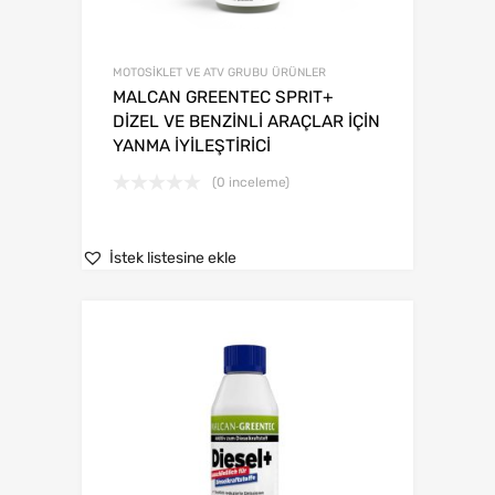
MOTOSİKLET VE ATV GRUBU ÜRÜNLER
MALCAN GREENTEC SPRIT+
DİZEL VE BENZİNLİ ARAÇLAR İÇİN
YANMA İYİLEŞTİRİCİ
(0 inceleme)
İstek listesine ekle