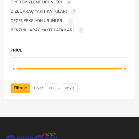
DPF TEMİZLEME ÜRÜNLERİ
4
DİZEL ARAÇ YAKIT KATKILARI
7
DEZENFEKSİYON ÜRÜNLERİ
4
BENZİNLİ ARAÇ YAKIT KATKILARI
5
PRICE
Filtrele
Fiyat:
€0
—
€120