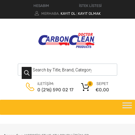
HESABIM
İSTEK LİSTESİ
MERHABA.
KAYIT OL
KAYIT OLMAK
|
SEPET
iLETİŞİM:
0
€
0,00
0 (216) 590 02 17