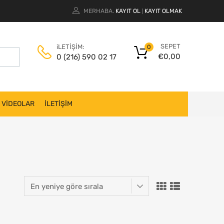
MERHABA.
KAYIT OL
KAYIT OLMAK
|
SEPET
iLETİŞİM:
0
€
0,00
0 (216) 590 02 17
VİDEOLAR
İLETİŞİM