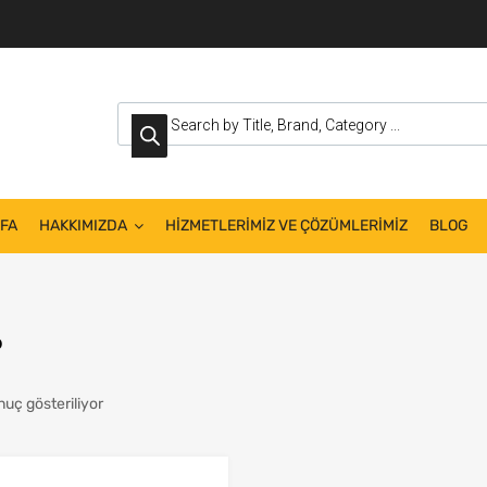
FA
HAKKIMIZDA
HİZMETLERİMİZ VE ÇÖZÜMLERİMİZ
BLOG
P
nuç gösteriliyor