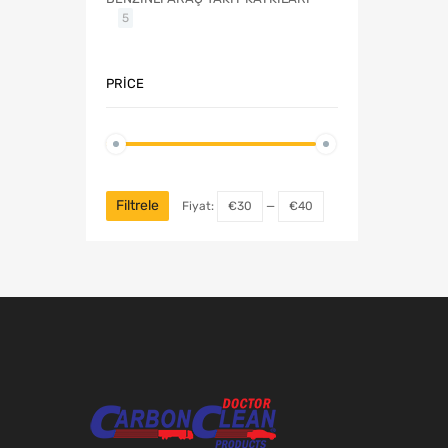
5
PRICE
Filtrele
Fiyat:
€30
—
€40