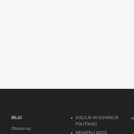
BİLGİ
GİZLİLİK VE GÜVENLİK
POLİTİKASI
Oturum aç
MESAFELİ SATIŞ