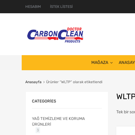
HESABIM
İSTEK LİSTESİ
MAĞAZA
ANASAY
Anasayfa
Ürünler “WLTP” olarak etiketlendi
WLT
CATEGORIES
Tek bir so
YAĞ TEMİZLEME VE KORUMA
ÜRÜNLERİ
3