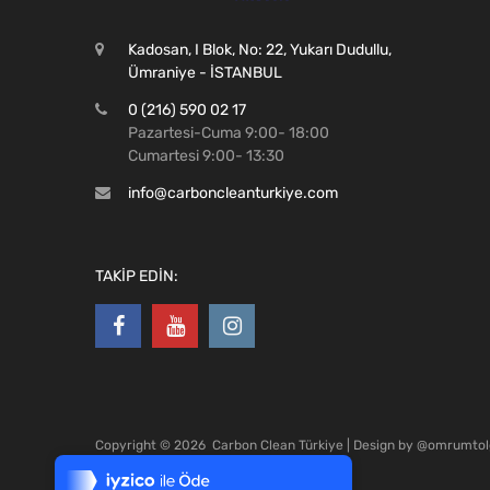
Kadosan, I Blok, No: 22, Yukarı Dudullu,
Ümraniye - İSTANBUL
0 (216) 590 02 17
Pazartesi-Cuma 9:00- 18:00
Cumartesi 9:00- 13:30
info@carboncleanturkiye.com
TAKİP EDİN:
Tek Tıkla Ödeme Kolaylığı
Copyright ©
2026
Carbon Clean Türkiye | Design by
@omrumtol
7/24 Canlı Destek