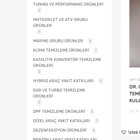
TUNING VE PERFORMANS ÜRÜNLERİ
2
MOTOSİKLET VE ATV GRUBU
ÜRÜNLER
5
MARINE GRUBU ÜRÜNLER
4
KLİMA TEMİZLEME ÜRÜNLERİ
1
KATALİTİK KONVERTÖR TEMİZLEME
ÜRÜNLERİ
2
DPF T
HYBRID ARAÇ YAKIT KATKILARI
2
DR.
EGR VE TURBO TEMİZLEME
TEMİ
ÜRÜNLERİ
KULL
2
DPF TEMİZLEME ÜRÜNLERİ
4
DİZEL ARAÇ YAKIT KATKILARI
7
DEZENFEKSİYON ÜRÜNLERİ
4
İstek 
BENZİNLİ ARAÇ YAKIT KATKILARI