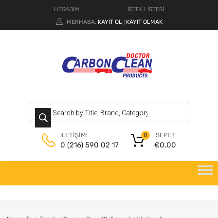
HESABIM
İSTEK LİSTESİ
MERHABA.
KAYIT OL
KAYIT OLMAK
|
SEPET
iLETİŞİM:
0
€
0,00
0 (216) 590 02 17