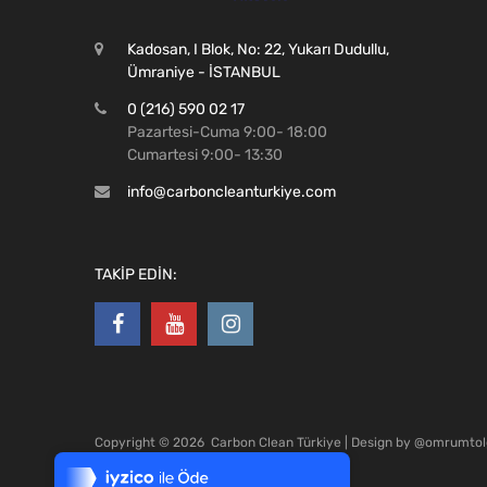
Kadosan, I Blok, No: 22, Yukarı Dudullu,
Ümraniye - İSTANBUL
0 (216) 590 02 17
Pazartesi-Cuma 9:00- 18:00
Cumartesi 9:00- 13:30
info@carboncleanturkiye.com
TAKİP EDİN:
Tek Tıkla Ödeme Kolaylığı
Copyright ©
2026
Carbon Clean Türkiye | Design by
@omrumtol
7/24 Canlı Destek