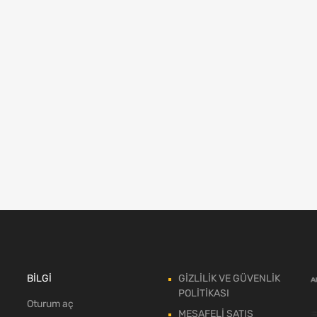
BİLGİ
GİZLİLİK VE GÜVENLİK
POLİTİKASI
Oturum aç
MESAFELİ SATIŞ