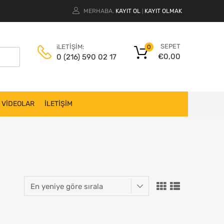
MERHABA.
KAYIT OL
KAYIT OLMAK
|
SEPET
iLETİŞİM:
0
€
0,00
0 (216) 590 02 17
VİDEOLAR
İLETİŞİM