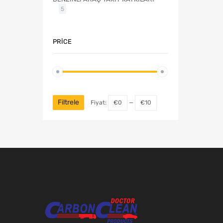
5
PRICE
Filtrele
Fiyat:
€0
—
€10