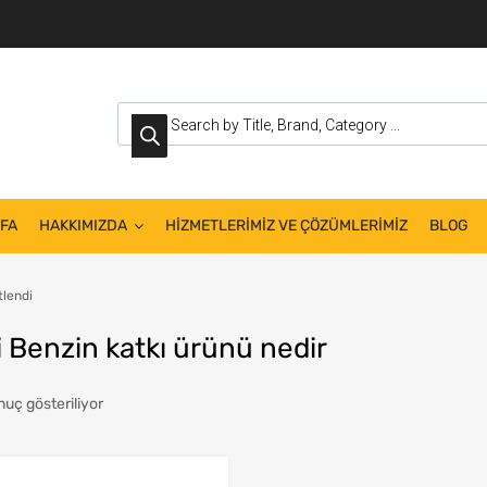
FA
HAKKIMIZDA
HİZMETLERİMİZ VE ÇÖZÜMLERİMİZ
BLOG
tlendi
i Benzin katkı ürünü nedir
nuç gösteriliyor