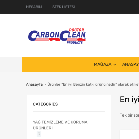
HESABIM
İSTEK LİSTESİ
MAĞAZA
ANASAY
Anasayfa
Ürünler “En iyi Benzin katkı ürünü nedir” olarak etike
En iy
CATEGORIES
Tek bir so
YAĞ TEMİZLEME VE KORUMA
ÜRÜNLERİ
3