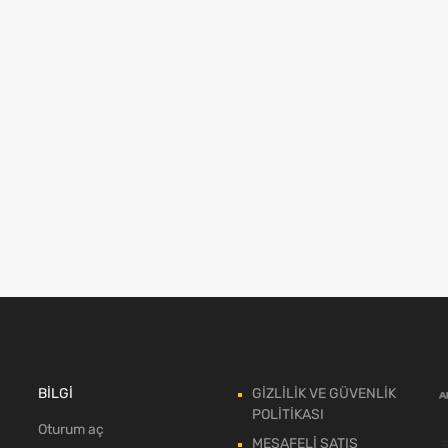
BİLGİ
GİZLİLİK VE GÜVENLİK
POLİTİKASI
Oturum aç
MESAFELİ SATIŞ