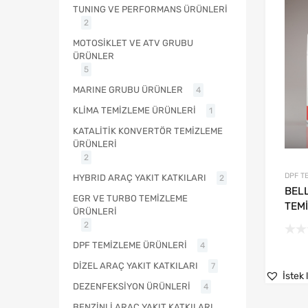
TUNING VE PERFORMANS ÜRÜNLERİ
2
MOTOSİKLET VE ATV GRUBU
ÜRÜNLER
5
MARINE GRUBU ÜRÜNLER
4
KLİMA TEMİZLEME ÜRÜNLERİ
1
KATALİTİK KONVERTÖR TEMİZLEME
ÜRÜNLERİ
2
DPF T
HYBRID ARAÇ YAKIT KATKILARI
2
BEL
EGR VE TURBO TEMİZLEME
TEMİ
ÜRÜNLERİ
2
DPF TEMİZLEME ÜRÜNLERİ
4
DİZEL ARAÇ YAKIT KATKILARI
7
İstek 
DEZENFEKSİYON ÜRÜNLERİ
4
BENZİNLİ ARAÇ YAKIT KATKILARI