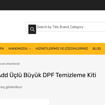
FA
HAKKIMIZDA
HİZMETLERİMİZ VE ÇÖZÜMLERİMİZ
BLOG
rak etiketlendi
 Add Üçlü Büyük DPF Temizleme Kiti
nuç gösteriliyor