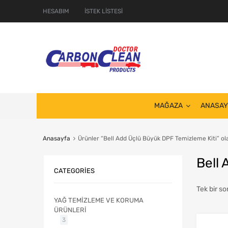
HESABIM
İSTEK LİSTESİ
MAĞAZA
ANASAY
Anasayfa
Ürünler “Bell Add Üçlü Büyük DPF Temizleme Kiti” ola
Bell
CATEGORIES
Tek bir so
YAĞ TEMİZLEME VE KORUMA
ÜRÜNLERİ
3