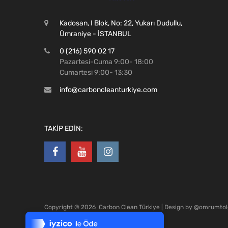
Kadosan, I Blok, No: 22, Yukarı Dudullu,
Ümraniye - İSTANBUL
0 (216) 590 02 17
Pazartesi-Cuma 9:00- 18:00
Cumartesi 9:00- 13:30
info@carboncleanturkiye.com
TAKİP EDİN:
Tek Tıkla Ödeme Kolaylığı
Copyright ©
2026
Carbon Clean Türkiye | Design by
@omrumtol
7/24 Canlı Destek