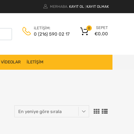
MERHABA.
KAYIT OL
KAYIT OLMAK
|
SEPET
iLETİŞİM:
0
€
0,00
0 (216) 590 02 17
VİDEOLAR
İLETİŞİM