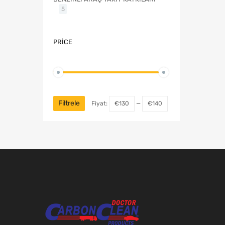
5
PRICE
Filtrele
Fiyat:
€130
—
€140