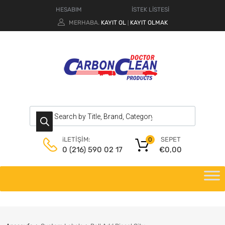
HESABIM
İSTEK LİSTESİ
MERHABA.
KAYIT OL
KAYIT OLMAK
|
SEPET
iLETİŞİM:
0
€
0,00
0 (216) 590 02 17