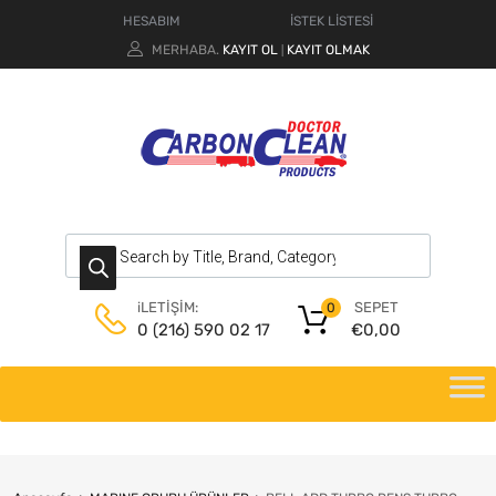
HESABIM
İSTEK LİSTESİ
MERHABA.
KAYIT OL
KAYIT OLMAK
|
SEPET
iLETİŞİM:
0
€
0,00
0 (216) 590 02 17