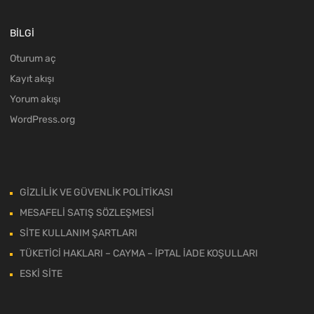
BİLGİ
Oturum aç
Kayıt akışı
Yorum akışı
WordPress.org
GİZLİLİK VE GÜVENLİK POLİTİKASI
MESAFELİ SATIŞ SÖZLEŞMESİ
SİTE KULLANIM ŞARTLARI
TÜKETİCİ HAKLARI – CAYMA – İPTAL İADE KOŞULLARI
ESKİ SİTE