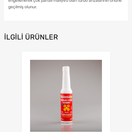
engellenerek çok pahalı maliyeti olan turbo arızalarının önüne
geçilmiş olunur.
İLGILI ÜRÜNLER