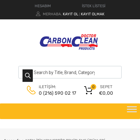
HESABIM
İSTEK LİSTESİ
MERHABA.
KAYIT OL
KAYIT OLMAK
|
SEPET
iLETİŞİM:
0
€
0,00
0 (216) 590 02 17