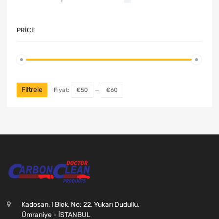
PRICE
Filtrele
Fiyat:
€50
—
€60
Kadosan, I Blok, No: 22, Yukarı Dudullu,
Ümraniye - İSTANBUL