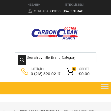
HESABIM
İSTEK LİSTESİ
MERHABA.
KAYIT OL
KAYIT OLMAK
|
SEPET
iLETİŞİM:
0
€
0,00
0 (216) 590 02 17