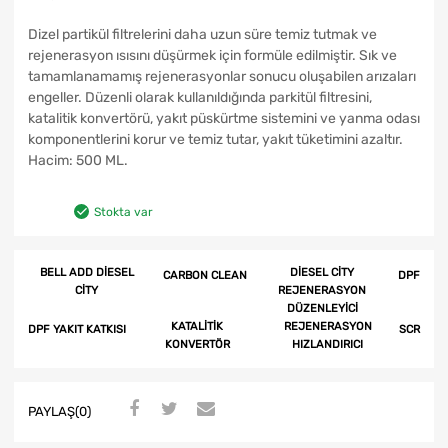
Dizel partikül filtrelerini daha uzun süre temiz tutmak ve
rejenerasyon ısısını düşürmek için formüle edilmiştir. Sık ve
tamamlanamamış rejenerasyonlar sonucu oluşabilen arızaları
engeller. Düzenli olarak kullanıldığında parkitül filtresini,
katalitik konvertörü, yakıt püskürtme sistemini ve yanma odası
komponentlerini korur ve temiz tutar, yakıt tüketimini azaltır.
Hacim: 500 ML.
Stokta var
BELL ADD DIESEL
DIESEL CITY
CARBON CLEAN
DPF
CITY
REJENERASYON
DÜZENLEYICI
KATALITIK
REJENERASYON
DPF YAKIT KATKISI
SCR
KONVERTÖR
HIZLANDIRICI
PAYLAŞ(0)