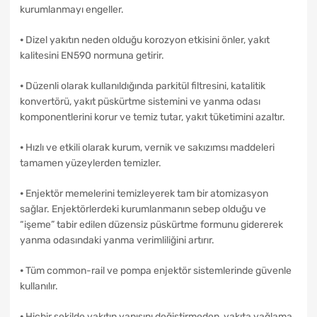
kurumlanmayı engeller.
⦁ Dizel yakıtın neden olduğu korozyon etkisini önler, yakıt
kalitesini EN590 normuna getirir.
⦁ Düzenli olarak kullanıldığında parkitül filtresini, katalitik
konvertörü, yakıt püskürtme sistemini ve yanma odası
komponentlerini korur ve temiz tutar, yakıt tüketimini azaltır.
⦁ Hızlı ve etkili olarak kurum, vernik ve sakızımsı maddeleri
tamamen yüzeylerden temizler.
⦁ Enjektör memelerini temizleyerek tam bir atomizasyon
sağlar. Enjektörlerdeki kurumlanmanın sebep olduğu ve
“işeme” tabir edilen düzensiz püskürtme formunu gidererek
yanma odasındaki yanma verimliliğini artırır.
⦁ Tüm common-rail ve pompa enjektör sistemlerinde güvenle
kullanılır.
⦁ Hiçbir şekilde yakıtın yapısını değiştirmeden, yakıta yağlama