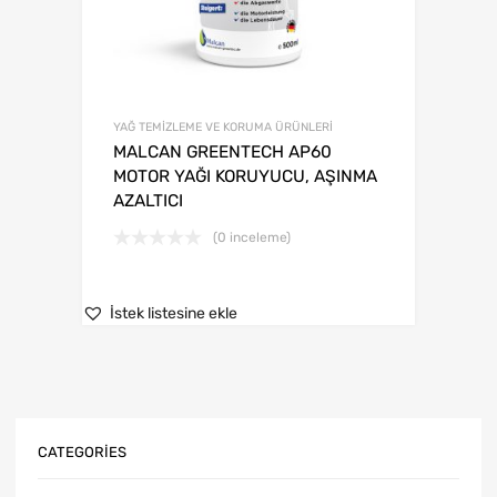
YAĞ TEMİZLEME VE KORUMA ÜRÜNLERİ
MALCAN GREENTECH AP60
MOTOR YAĞI KORUYUCU, AŞINMA
AZALTICI
(0 inceleme)
İstek listesine ekle
CATEGORIES