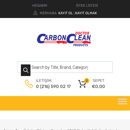
HESABIM
İSTEK LİSTESİ
MERHABA.
KAYIT OL
KAYIT OLMAK
|
SEPET
iLETİŞİM:
0
€
0,00
0 (216) 590 02 17