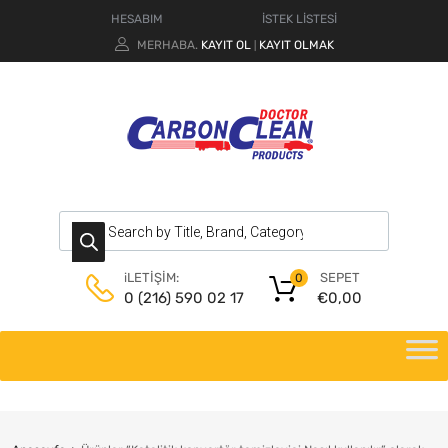
HESABIM
İSTEK LİSTESİ
MERHABA.
KAYIT OL
KAYIT OLMAK
|
SEPET
iLETİŞİM:
0
€
0,00
0 (216) 590 02 17