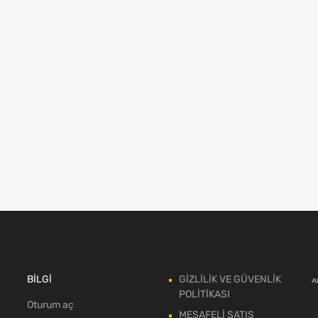
BİLGİ
GİZLİLİK VE GÜVENLİK
POLİTİKASI
Oturum aç
MESAFELİ SATIŞ