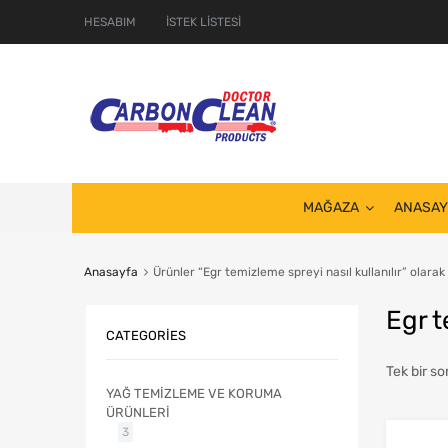
HESABIM
İSTEK LİSTESİ
MAĞAZA
ANASAY
Anasayfa
Ürünler “Egr temizleme spreyi nasıl kullanılır” olarak
Egr t
CATEGORIES
Tek bir so
YAĞ TEMİZLEME VE KORUMA
ÜRÜNLERİ
3