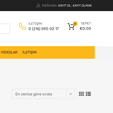
MERHABA.
KAYIT OL
KAYIT OLMAK
|
SEPET
iLETİŞİM:
0
€
0,00
0 (216) 590 02 17
VİDEOLAR
İLETİŞİM