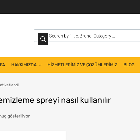
FA
HAKKIMIZDA
HİZMETLERİMİZ VE ÇÖZÜMLERİMİZ
BLOG
 etiketlendi
emizleme spreyi nasıl kullanılır
nuç gösteriliyor