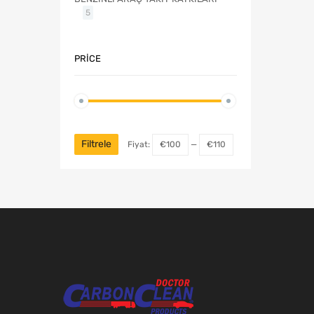
5
PRICE
Filtrele
Fiyat:
€100
—
€110