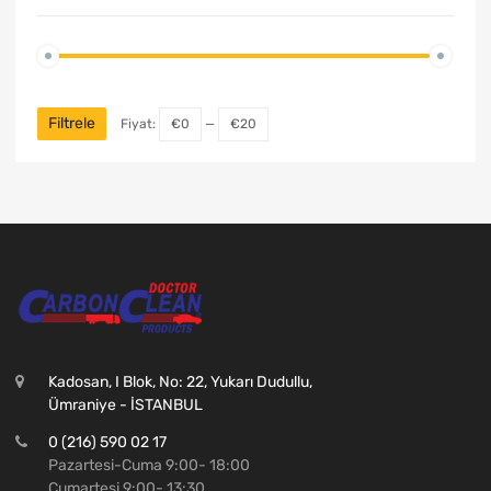
Filtrele
Fiyat:
€0
—
€20
Kadosan, I Blok, No: 22, Yukarı Dudullu,
Ümraniye - İSTANBUL
0 (216) 590 02 17
Pazartesi-Cuma 9:00- 18:00
Cumartesi 9:00- 13:30