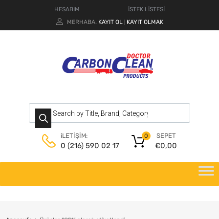
HESABIM
İSTEK LİSTESİ
MERHABA.
KAYIT OL
KAYIT OLMAK
|
SEPET
iLETİŞİM:
0
€
0,00
0 (216) 590 02 17