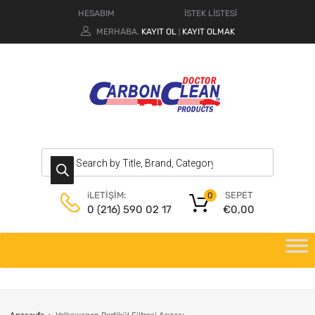
HESABIM
İSTEK LİSTESİ
MERHABA.
KAYIT OL
KAYIT OLMAK
|
SEPET
iLETİŞİM:
0
€
0,00
0 (216) 590 02 17