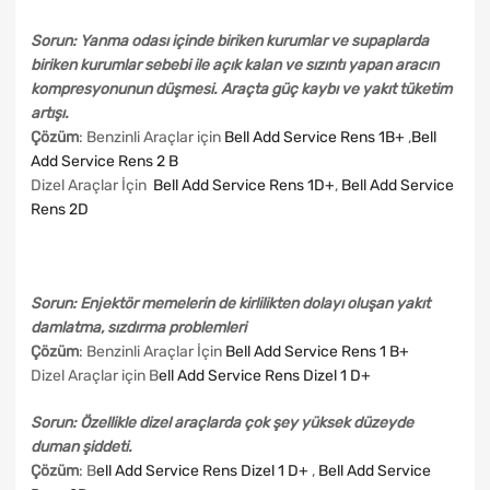
Sorun: Yanma odası içinde biriken kurumlar ve supaplarda
biriken kurumlar sebebi ile açık kalan ve sızıntı yapan aracın
kompresyonunun düşmesi. Araçta güç kaybı ve yakıt tüketim
artışı.
Çözüm
: Benzinli Araçlar için
Bell Add Service Rens 1B+
,
Bell
Add Service Rens 2 B
Dizel Araçlar İçin
Bell Add Service Rens 1D+
,
Bell Add Service
Rens 2D
Sorun: Enjektör memelerin de kirlilikten dolayı oluşan yakıt
damlatma, sızdırma problemleri
Çözüm
: Benzinli Araçlar İçin
Bell Add Service Rens 1 B+
Dizel Araçlar için B
ell Add Service Rens Dizel 1 D+
Sorun: Özellikle dizel araçlarda çok şey yüksek düzeyde
duman şiddeti.
Çözüm
: B
ell Add Service Rens Dizel 1 D+
,
Bell Add Service