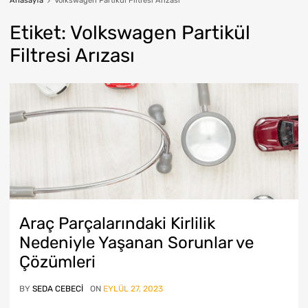
Anasayfa
Volkswagen Partikül Filtresi Arızası
Etiket
:
Volkswagen
Partikül
Filtresi Arızası
Araç Parçalarındaki Kirlilik
Nedeniyle Yaşanan Sorunlar ve
Çözümleri
BY
SEDA CEBECI
ON
EYLÜL 27, 2023